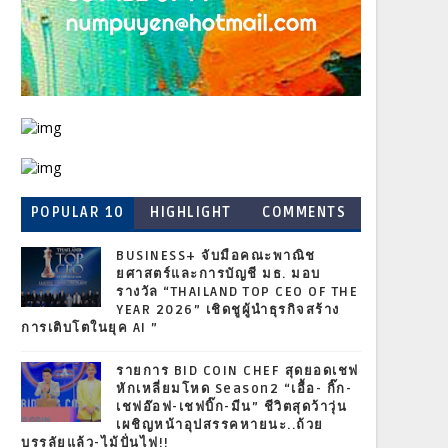
POPULAR 10
HIGHLIGHT
COMMENTS
BUSINESS+ จับมือคณะพาณิช
ยศาสตร์และการบัญชี มธ. มอบ
รางวัล “THAILAND TOP CEO OF THE
YEAR 2026” เชิดชูผู้นำธุรกิจสร้าง
การเติบโตในยุค AI ”
รายการ BID COIN CHEF สุดยอดเชฟ
หักเหลี่ยมโหด Season2 “เอื้อ- กิ๊ก-
เชฟอ๊อฟ-เชฟบิ๊ก-มีน” ชีวิตสุดว้าวุ่น
เผชิญหน้าอุปสรรคหายนะ..ถ้วย
บรรลัยแล้ว-ไม้ปั่นไฟ!!