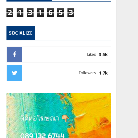
2
1
3
1
6
5
3
SOCIALIZE
3.5k
Likes
1.7k
Followers