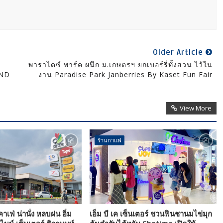
Older Article
พาราไดซ์ พาร์ค ผนึก ม.เกษตรฯ ยกเบอร์รี่ทั้งสวน ไว้ใน
AND
งาน Paradise Park Janberries By Kaset Fun Fair
View More
ร้านกาแฟ
เฟ่ น่านั่ง หลบฝน อิ่ม
เอ็ม บี เค เซ็นเตอร์ ชวนฟินชานมไข่มุก