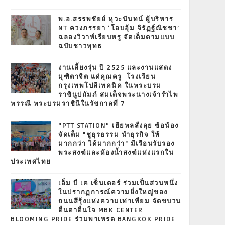
พ.อ.สรรพชัยย์ หุวะนันทน์ ผู้บริหาร
NT ควงภรรยา ‘โอบอุ้ม จิรัฏฐ์ณิชชา’
ฉลองวิวาห์เรียบหรู จัดเต็มตามแบบ
ฉบับชาวพุทธ
งานเลี้ยงรุ่น ปี 2525 และงานแสดง
มุฑิตาจิต แด่คุณครู โรงเรียน
กรุงเทพโปลีเทคนิค ในพระบรม
ราชินูปถัมภ์ สมเด็จพระนางเจ้ารำไพ
พรรณี พระบรมราชินีในรัชกาลที่ 7
“PTT STATION” เฮียพลสั่งลุย ซ้อน้อง
จัดเต็ม "ชูธุรธรรม นำธุรกิจ ให้
มากกว่า ได้มากกว่า" มีเรือนรับรอง
พระสงฆ์และห้องน้ำสงฆ์แห่งแรกใน
ประเทศไทย
เอ็ม บี เค เซ็นเตอร์ ร่วมเป็นส่วนหนึ่ง
ในปรากฏการณ์ความยิ่งใหญ่ของ
ถนนสีรุ้งแห่งความเท่าเทียม จัดขบวน
ตื่นตาตื่นใจ MBK CENTER
BLOOMING PRIDE ร่วมพาเหรด BANGKOK PRIDE