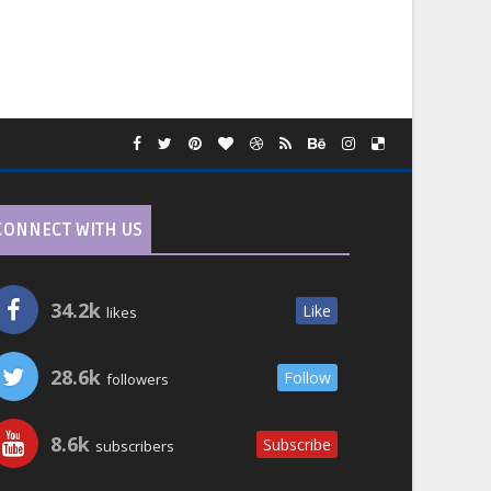
CONNECT WITH US
34.2k
Like
likes
28.6k
Follow
followers
8.6k
Subscribe
subscribers