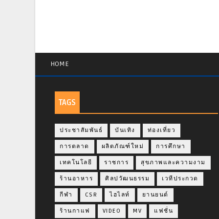
HOME
TAGS
ประชาสัมพันธ์
บันเทิง
ท่องเที่ยว
การตลาด
ผลิตภัณฑ์ใหม่
การศึกษา
เทคโนโลยี
ราชการ
สุขภาพและความงาม
ร้านอาหาร
ศิลปวัฒนธรรม
เวทีประกวด
กีฬา
CSR
ไฮไลท์
ยานยนต์
ร้านกาแฟ
VIDEO
MV
แฟชั่น