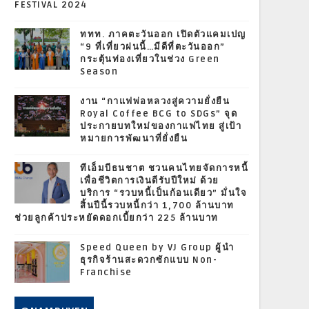
FESTIVAL 2024
ททท. ภาคตะวันออก เปิดตัวแคมเปญ
“9 ที่เที่ยวฝนนี้…มีดีที่ตะวันออก”
กระตุ้นท่องเที่ยวในช่วง Green
Season
งาน “กาแฟพ่อหลวงสู่ความยั่งยืน
Royal Coffee BCG to SDGs” จุด
ประกายบทใหม่ของกาแฟไทย สู่เป้า
หมายการพัฒนาที่ยั่งยืน
ทีเอ็มบีธนชาต ชวนคนไทยจัดการหนี้
เพื่อชีวิตการเงินดีรับปีใหม่ ด้วย
บริการ “รวบหนี้เป็นก้อนเดียว” มั่นใจ
สิ้นปีนี้รวบหนี้กว่า 1,700 ล้านบาท
ช่วยลูกค้าประหยัดดอกเบี้ยกว่า 225 ล้านบาท
Speed Queen by VJ Group ผู้นำ
ธุรกิจร้านสะดวกซักแบบ Non-
Franchise