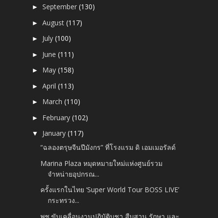
September
(130)
►
August
(117)
►
July
(100)
►
June
(111)
►
May
(158)
►
April
(113)
►
March
(110)
►
February
(102)
►
January
(117)
▼
“ฉลองตรุษจีนปีมังกร” ที่โรงแรม ดิ เอมเมอรัลด์
Marina Plaza หมุดหมายใหม่แห่งศูนย์รวม
จำหน่ายอุปกรณ...
ครั้งแรกในไทย ‘Super World Tour BOSS LIVE’
กระทรวง...
พช.ขับเคลื่อนงานปฏิบัติบูชา สืบสาน รักษา และ