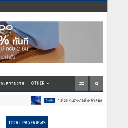
และความงาม
OTHER
“เทียน-นอท-กอล์ฟ-จำลอง-โฟล์ค” ร้องจ๊าก!! อุปกรณ์ม
บันเทิง
TOTAL PAGEVIEWS