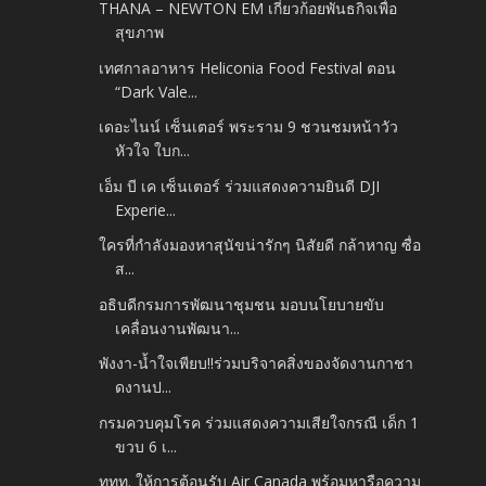
THANA – NEWTON EM เกี่ยวก้อยพันธกิจเพื่อ
สุขภาพ
เทศกาลอาหาร Heliconia Food Festival ตอน
“Dark Vale...
เดอะไนน์ เซ็นเตอร์ พระราม 9 ชวนชมหน้าวัว
หัวใจ ใบก...
เอ็ม บี เค เซ็นเตอร์ ร่วมแสดงความยินดี DJI
Experie...
ใครที่กำลังมองหาสุนัขน่ารักๆ นิสัยดี กล้าหาญ ซื่อ
ส...
อธิบดีกรมการพัฒนาชุมชน มอบนโยบายขับ
เคลื่อนงานพัฒนา...
พังงา-น้ำใจเพียบ!!ร่วมบริจาคสิ่งของจัดงานกาชา
ดงานป...
กรมควบคุมโรค ร่วมแสดงความเสียใจกรณี เด็ก 1
ขวบ 6 เ...
ททท. ให้การต้อนรับ Air Canada พร้อมหารือความ