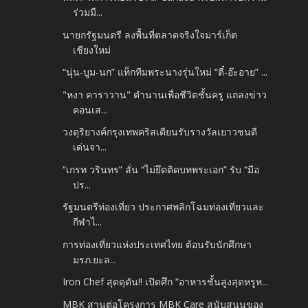
ร่วมมื...
นายกรัฐมนตรี ลงพื้นที่ตลาดจริงใจมาร์เก็ต
เชียงใหม่
“นุ่น-บูม-นก” แท็กทีมพระนางรุ่นใหม่ “ตี๋-อ๊ะอาย” ...
"หงา คาราวาน" ตำนานเพื่อชีวิตชั้นครู แถลงข่าว
คอนเส...
วงดุริยางค์กรุงเทพคริสเตียนรับรางวัลเยาวชนดี
เด่นจา...
“เกรท วรินทร” ลั่น “ไม่ยึดติดบทพระเอก” รับ “มือ
ปร...
รัฐมนตรีท่องเที่ยว ประกาศพลิกโฉมท่องเที่ยวและ
กีฬาไ...
การท่องเที่ยวแห่งประเทศไทย ต้อนรับนักศึกษา
มรภ.ยะล...
Iron Chef สุดดุดัน!! เปิดศึก “อาหารชั้นสูงสุดหรูห...
MBK สานต่อโครงการ MBK Care สนับสนุนของ