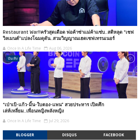
Restaurant War!!ครัวสุดเดือด พ่อค้าซ่าแม่ค้าแซ่บ..สติหลุด “เชฟ
วิลเมนต์”แปลงโฉมดุดัน..สวมวิญญาณเฮดเชฟเทรนเนอร์
Once In A Life Time
Aug 06, 2026
บันเทิง
“เป่าเป้-แก้ว-มิ้น-ใบตอง-แพน” สวยประหาร เปิดศึก
เล่ห์เหลี่ยม..เพื่อนหญิงพลังหญิง
Once In A Life Time
Jul 29, 2026
BLOGGER
DISQUS
FACEBOOK