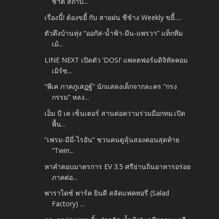
ชาติ สถาบ...
เรื่องนี้! ต้องขยี้ กับ สายฝน ชีช้าง Weekly ขยี้.....
ตัวตึงบ้านทุ่ง “ออกัส-น้ำฟ้า-มีน-แพรวา” แท็กทีม
เม้...
LINE NEXT เปิดตัว ‘DOSI’ แพลตฟอร์มดิจิทัลคอม
เมิร์ซ...
“พีเค ภาคภูเสฏฐ์” นักแสดงเด็กจากละคร “กรง
กรรม” หลง...
เอ็ม บี เค เซ็นเตอร์ สานต่อความร่วมมือกทม.เปิด
พื้น...
“เฟรม-มีมี่-ไรอัน” ชวนคนดูลุ้นสองตอนสุดท้าย
“Twin...
หาคำตอบมาตรการ EV 3.5 ศรีย่านถิ่นอาหารอร่อย
ภาคต่อ...
พาราไดซ์ พาร์ค ยินดี สลัดแฟคทอรี่ (Salad
Factory) ...