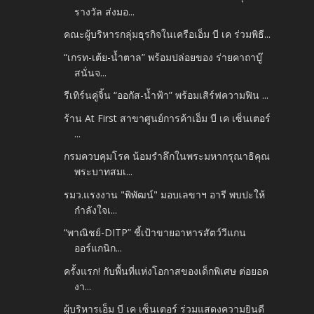
รางวัล ส่งมอ...
คณะผู้บริหารกลุ่มธุรกิจในเครือเอ็ม บี เค ร่วมพิธี...
“เกรท-เต้ย-น้ำตาล” พร้อมปล่อยของ ร่ายคาถาบู๊
สนั่นจ...
รีเทิร์นคู่จิ้น “ออกัส-น้ำฟ้า” พร้อมเสิร์ฟความฟิน ...
ร้าน At First สาขาศูนย์การค้าเอ็ม บี เค เซ็นเตอร์
...
กรมควบคุมโรค น้อมรำลึกในพระมหากรุณาธิคุณ
พระบาทสมเ...
รมว.แรงงาน "พิพัฒน์" มอบเลขาฯ อารี พบปะให้
กำลังใจเ...
“พาณิชย์-DITP” ชี้เป้าขายอาหารสัตว์วีแกน
ออร์แกนิก...
ครั้งแรก! กับพื้นที่แห่งโอกาสของเด็กพิเศษ ต่อยอด
งา...
ผู้บริหารเอ็ม บี เค เซ็นเตอร์ ร่วมแสดงความยินดี