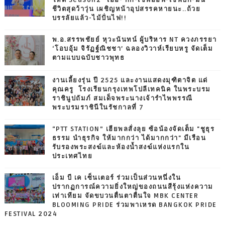
โหด Season2 “เอื้อ- กิ๊ก-เชฟอ๊อฟ-เชฟบิ๊ก-มีน”
ชีวิตสุดว้าวุ่น เผชิญหน้าอุปสรรคหายนะ..ถ้วย
บรรลัยแล้ว-ไม้ปั่นไฟ!!
พ.อ.สรรพชัยย์ หุวะนันทน์ ผู้บริหาร NT ควงภรรยา
‘โอบอุ้ม จิรัฏฐ์ณิชชา’ ฉลองวิวาห์เรียบหรู จัดเต็ม
ตามแบบฉบับชาวพุทธ
งานเลี้ยงรุ่น ปี 2525 และงานแสดงมุฑิตาจิต แด่
คุณครู โรงเรียนกรุงเทพโปลีเทคนิค ในพระบรม
ราชินูปถัมภ์ สมเด็จพระนางเจ้ารำไพพรรณี
พระบรมราชินีในรัชกาลที่ 7
“PTT STATION” เฮียพลสั่งลุย ซ้อน้องจัดเต็ม "ชูธุร
ธรรม นำธุรกิจ ให้มากกว่า ได้มากกว่า" มีเรือน
รับรองพระสงฆ์และห้องน้ำสงฆ์แห่งแรกใน
ประเทศไทย
เอ็ม บี เค เซ็นเตอร์ ร่วมเป็นส่วนหนึ่งใน
ปรากฏการณ์ความยิ่งใหญ่ของถนนสีรุ้งแห่งความ
เท่าเทียม จัดขบวนตื่นตาตื่นใจ MBK CENTER
BLOOMING PRIDE ร่วมพาเหรด BANGKOK PRIDE
FESTIVAL 2024