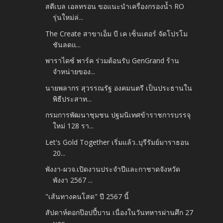
สตีเบล เอลทรอน ขอแนะนำเครื่องกรองน้ำ RO
รุ่นใหม่ล่...
The Create สาขาเอ็ม บี เค เซ็นเตอร์ จัดโปรโม
ชันลดแ...
พาราไดซ์ พาร์ค ร่วมต้อนรับ GenGrand ร้าน
จำหน่ายของ...
นายพลากร สุวรรณรัฐ องคมนตรี เป็นประธานใน
พิธีประสาท...
กรมการพัฒนาชุมชน ปฐมนิเทศข้าราชการบรรจุ
ใหม่ 128 รา...
Let's Gold Together เริ่มแล้ว..บุรีรัมย์มาราธอน
20...
พังงา-ผวจ.เปิดงานประจำปีและกาชาดจังหวัด
พังงา 2567 ...
"เส้นทางคนโสด" ปี 2567 นี้
สัปดาห์ดอกป๊อปปี้บาน เนื่องในวันทหารผ่านศึก 27