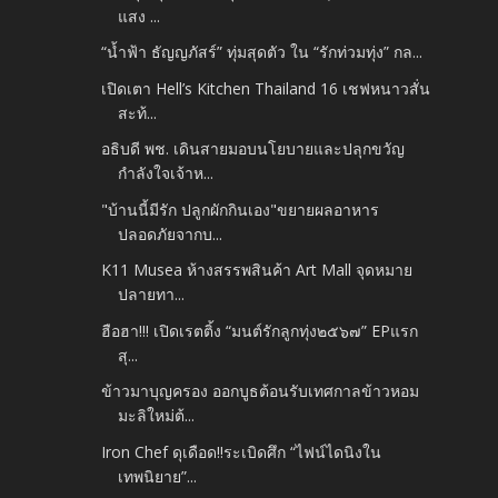
แสง ...
“น้ำฟ้า ธัญญภัสร์” ทุ่มสุดตัว ใน “รักท่วมทุ่ง” กล...
เปิดเตา Hell’s Kitchen Thailand 16 เชฟหนาวสั่น
สะท้...
อธิบดี พช. เดินสายมอบนโยบายและปลุกขวัญ
กำลังใจเจ้าห...
"บ้านนี้มีรัก ปลูกผักกินเอง"ขยายผลอาหาร
ปลอดภัยจากบ...
K11 Musea ห้างสรรพสินค้า Art Mall จุดหมาย
ปลายทา...
ฮือฮา!!! เปิดเรตติ้ง “มนต์รักลูกทุ่ง๒๕๖๗” EPแรก
สุ...
ข้าวมาบุญครอง ออกบูธต้อนรับเทศกาลข้าวหอม
มะลิใหม่ต้...
Iron Chef ดุเดือด!!ระเบิดศึก “ไฟน์ไดนิงใน
เทพนิยาย”...