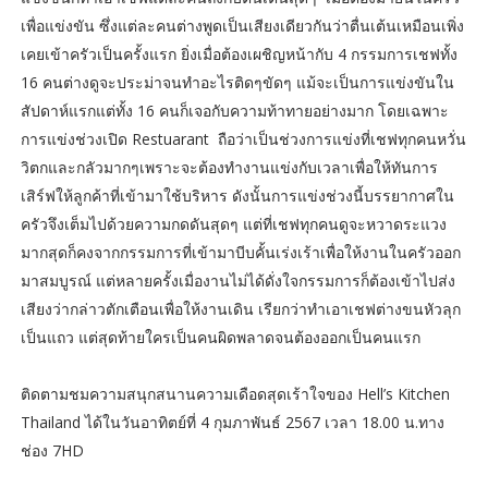
เพื่อแข่งขัน ซึ่งแต่ละคนต่างพูดเป็นเสียงเดียวกันว่าตื่นเต้นเหมือนเพิ่ง
เคยเข้าครัวเป็นครั้งแรก ยิ่งเมื่อต้องเผชิญหน้ากับ 4 กรรมการเชฟทั้ง
16 คนต่างดูจะประม่าจนทำอะไรติดๆขัดๆ แม้จะเป็นการแข่งขันใน
สัปดาห์แรกแต่ทั้ง 16 คนก็เจอกับความท้าทายอย่างมาก โดยเฉพาะ
การแข่งช่วงเปิด Restuarant ถือว่าเป็นช่วงการแข่งที่เชฟทุกคนหวั่น
วิตกและกลัวมากๆเพราะจะต้องทำงานแข่งกับเวลาเพื่อให้ทันการ
เสิร์ฟให้ลูกค้าที่เข้ามาใช้บริหาร ดังนั้นการแข่งช่วงนี้บรรยากาศใน
ครัวจึงเต็มไปด้วยความกดดันสุดๆ แต่ที่เชฟทุกคนดูจะหวาดระแวง
มากสุดก็คงจากกรรมการที่เข้ามาบีบคั้นเร่งเร้าเพื่อให้งานในครัวออก
มาสมบูรณ์ แต่หลายครั้งเมื่องานไม่ได้ดั่งใจกรรมการก็ต้องเข้าไปส่ง
เสียงว่ากล่าวตักเตือนเพื่อให้งานเดิน เรียกว่าทำเอาเชฟต่างขนหัวลุก
เป็นแถว แต่สุดท้ายใครเป็นคนผิดพลาดจนต้องออกเป็นคนแรก
ติดตามชมความสนุกสนานความเดือดสุดเร้าใจของ Hell’s Kitchen
Thailand ได้ในวันอาทิตย์ที่ 4 กุมภาพันธ์ 2567 เวลา 18.00 น.ทาง
ช่อง 7HD