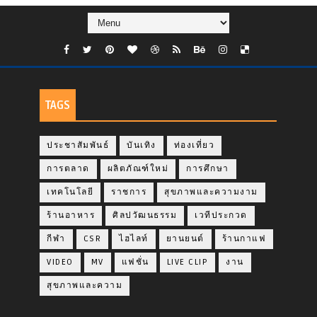
TAGS
ประชาสัมพันธ์
บันเทิง
ท่องเที่ยว
การตลาด
ผลิตภัณฑ์ใหม่
การศึกษา
เทคโนโลยี
ราชการ
สุขภาพและความงาม
ร้านอาหาร
ศิลปวัฒนธรรม
เวทีประกวด
กีฬา
CSR
ไฮไลท์
ยานยนต์
ร้านกาแฟ
VIDEO
MV
แฟชั่น
LIVE CLIP
งาน
สุขภาพและความ