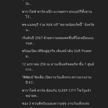
Gr...
พาราไดซ์ พาร์ค ผนึก ม.เกษตรฯ ยกเบอร์รี่ทั้งสวน
ไว้...
พช.นนทบุรี ร่วม Kick off "ตลาดนัดแก้หนี้" จังหวัด
น...
เริ่มต้นปี 2567 ด้วยความหอมสดชื่นที่ไม่เหมือนแบ
รนด...
พร้อมเปิดเวทีจับคู่ธุรกิจ เดินหน้าดัน Soft Power
ย...
12 มกราคม 256 ณ ลานเซ็นทรัลคอร์ท ชั้น 1 ศูนย์
การ...
“พิพัฒน์”จัดเต็ม เปิดงานวันเด็กกระทรวงแรงงาน
ปี 67...
พาราไดซ์ พาร์ค ต้อนรับ SLEEP CITY โชว์รูมจำ
หน่ายท...
ช่อง 3 ชวนศิลปินมอบความสุข งานวันเด็กแห่ง