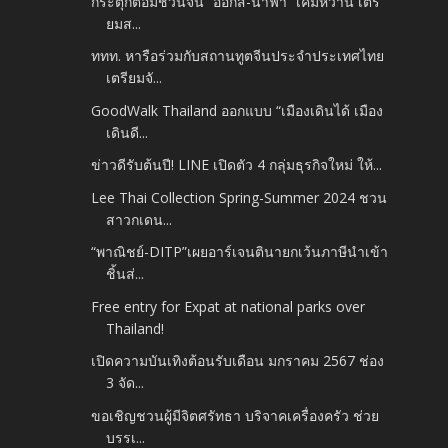
กระตุกต่อมชวนจิ้น “ออกัส-น้ำฟ้า” เคมีหวาน เตรี
ยมส...
ททท. หารือร่วมกับสถานทูตจีนประจำประเทศไทย
เตรียมจั...
GoodWalk Thailand ออกแบบ “เมืองเดินได้ เมือง
เดินดี...
ข่าวดีรับต้นปี! LINE เปิดตัว 4 กลุ่มธุรกิจใหม่ ให้...
Lee Thai Collection Spring-Summer 2024 ชวน
สาวกเดน...
“พาณิชย์-DITP”เผยอาร์เจนตินายกเว้นภาษีนำเข้า
ชิ้นส่...
Free entry for Expat at national parks over
Thailand!
เปิดความบันเทิงต้อนรับเดือน มกราคม 2567 ช่อง
3 จัด...
ขอเชิญชวนผู้มีจิตศรัทธา บริจาคเครื่องครัว ช่วย
บรรเ...