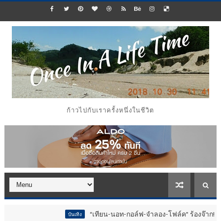
ก้าวไปกับเราครั้งหนึ่งในชีวิต
“เทียน-นอท-กอล์ฟ-จำลอง-โฟล์ค” ร้องจ๊าก!! อุปกรณ์ม่วนจอยงา
บันเทิง