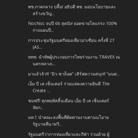
พช.ภาคกลาง ปลื้ม! อธิบดี พช. มอบนโยบายและ
สร้างขวัญ...
NocNoc จบปี 66 สุดปัง! ยอดขายโตแกร่ง 100%
กางแผนปี...
การประชุมรัฐมนตรีท่องเที่ยวอาเซียน ครั้งที่ 27
(AS...
ททท. นำทัพผู้ประกอบการไทยร่วมงาน TRAVEX ณ
นครหลวงเ...
มาแล้วจ้า!!! “มิว-ชาล็อต” เสิร์ฟความสนุก!! “มนต...
เอ็ม บี เค เซ็นเตอร์ ร่วมแสดงความยินดี The
Create ...
ชมฟรี! ทุกพฤหัสสิ้นเดือน เอ็ม บี เค เซ็นเตอร์
จัดก...
มท.1 นำคณะลงพื้นที่ติดตามงานตามนโยาย
รัฐบาลที่นาทวี...
รัฐมนตรีว่าการท่องเที่ยวและกีฬา ร่วมด้วย ผู้