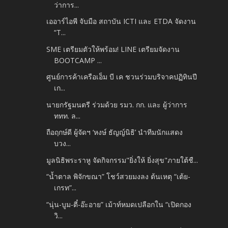
ว่าการ...
เออาร์ไอพี จับมือ สถาบัน ICTI และ ETDA จัดงาน
“T...
SME เตรียมตัวให้พร้อม! LINE เตรียมจัดงาน
BOOTCAMP ...
ศูนย์การค้าเครือเอ็ม บี เค ชวนร่วมบริจาคปฏิทินปี
เก...
นายกรัฐมนตรี ร่วมด้วย รมว. กก. และ ผู้ว่าการ
ททท. ล...
ถือฤกษ์ดี ผู้จัดฯ ‘หงษ์ ธัญญ์นิธิ’ นำทีมนักแสดง
บวง...
มูลนิธิพระราหู จัดกิจกรรม"ยิ่งให้ ยิ่งสุข"ภายใต้ชื...
“น้ำตาล พิจักขณา” โชว์สวยมงลง ต้นเหตุ “เต้ย-
เกรท”...
“นุ่น-บูม-ตี๋-อ๊ะอาย” เม้าท์หมดเปลือกใน “เปิดกอง
วิ...