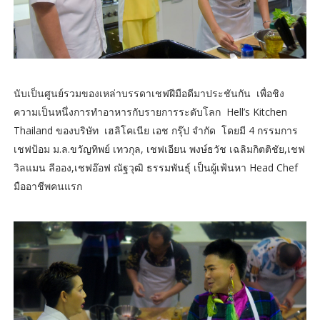
นับเป็นศูนย์รวมของเหล่าบรรดาเชฟฝีมือดีมาประชันกัน เพื่อชิง
ความเป็นหนึ่งการทำอาหารกับรายการระดับโลก Hell’s Kitchen
Thailand ของบริษัท เฮลิโคเนีย เอช กรุ๊ป จำกัด โดยมี 4 กรรมการ
เชฟป้อม ม.ล.ขวัญทิพย์ เทวกุล, เชฟเอียน พงษ์ธวัช เฉลิมกิตติชัย,เชฟ
วิลแมน ลีออง,เชฟอ๊อฟ ณัฐวุฒิ ธรรมพันธุ์ เป็นผู้เฟ้นหา Head Chef
มืออาชีพคนแรก