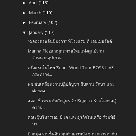
April
(113)
►
March
(110)
►
February
(102)
►
January
(117)
▼
“ฉลองตรุษจีนปีมังกร” ที่โรงแรม ดิ เอมเมอรัลด์
Marina Plaza หมุดหมายใหม่แห่งศูนย์รวม
จำหน่ายอุปกรณ...
ครั้งแรกในไทย ‘Super World Tour BOSS LIVE’
กระทรวง...
พช.ขับเคลื่อนงานปฏิบัติบูชา สืบสาน รักษา และ
ต่อยอด...
สจล. ชี้ เทรนด์หลักสูตร 2 ปริญญา สร้างโอกาสสู่
ความ...
คณะผู้บริหารเอ็ม บี เค และธุรกิจในเครือ ร่วมพิธี
บว...
ปักหมุด จุดเช็คอิน มุมถ่ายภาพปัง ๆ ตระการตากับ