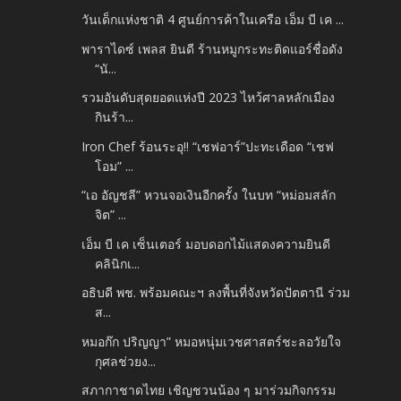
วันเด็กแห่งชาติ 4 ศูนย์การค้าในเครือ เอ็ม บี เค ...
พาราไดซ์ เพลส ยินดี ร้านหมูกระทะติดแอร์ชื่อดัง
“นั...
รวมอันดับสุดยอดแห่งปี 2023 ไหว้ศาลหลักเมือง
กินร้า...
Iron Chef ร้อนระอุ!! “เชฟอาร์”ปะทะเดือด “เชฟ
โอม” ...
“เอ อัญชลี” หวนจอเงินอีกครั้ง ในบท “หม่อมสลัก
จิต” ...
เอ็ม บี เค เซ็นเตอร์ มอบดอกไม้แสดงความยินดี
คลินิกเ...
อธิบดี พช. พร้อมคณะฯ ลงพื้นที่จังหวัดปัตตานี ร่วม
ส...
หมอก๊ก ปริญญา” หมอหนุ่มเวชศาสตร์ชะลอวัยใจ
กุศลช่วยง...
สภากาชาดไทย เชิญชวนน้อง ๆ มาร่วมกิจกรรม