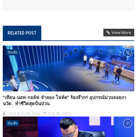
View More
RELATED POST
บันเทิง
“เทียน-นอท-กอล์ฟ-จำลอง-โฟล์ค” ร้องจ๊าก!! อุปกรณ์ม่วนจอยงา
นวัด.. ทำชีวิตสุดปั่นป่วน
Once In A Life Time
Aug 06, 2026
บันเทิง