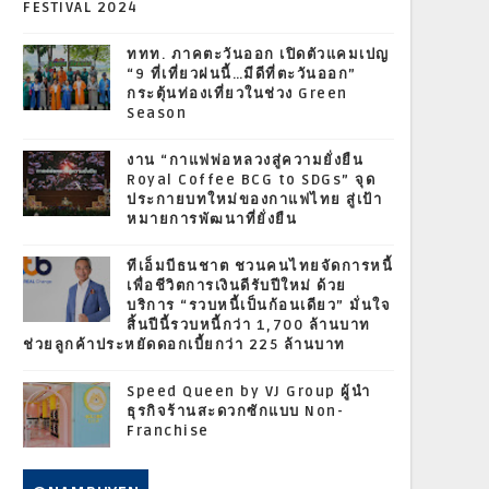
FESTIVAL 2024
ททท. ภาคตะวันออก เปิดตัวแคมเปญ
“9 ที่เที่ยวฝนนี้…มีดีที่ตะวันออก”
กระตุ้นท่องเที่ยวในช่วง Green
Season
งาน “กาแฟพ่อหลวงสู่ความยั่งยืน
Royal Coffee BCG to SDGs” จุด
ประกายบทใหม่ของกาแฟไทย สู่เป้า
หมายการพัฒนาที่ยั่งยืน
ทีเอ็มบีธนชาต ชวนคนไทยจัดการหนี้
เพื่อชีวิตการเงินดีรับปีใหม่ ด้วย
บริการ “รวบหนี้เป็นก้อนเดียว” มั่นใจ
สิ้นปีนี้รวบหนี้กว่า 1,700 ล้านบาท
ช่วยลูกค้าประหยัดดอกเบี้ยกว่า 225 ล้านบาท
Speed Queen by VJ Group ผู้นำ
ธุรกิจร้านสะดวกซักแบบ Non-
Franchise