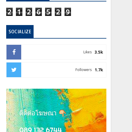
2
1
2
6
5
2
9
SOCIALIZE
3.5k
Likes
1.7k
Followers