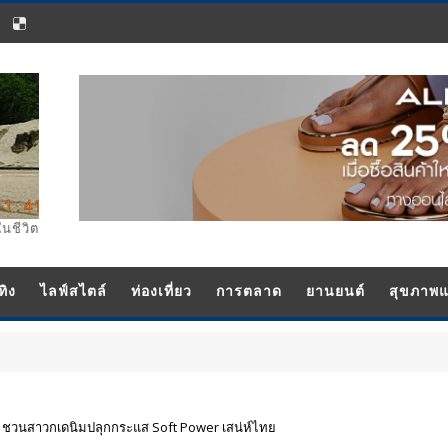
ในชีวิต
ทิง
ไลฟ์สไตล์
ท่องเที่ยว
การตลาด
ยานยนต์
สุขภาพ
4 ชวนสาวกเดนิมปลุกกระแส Soft Power เสน่ห์ไทย