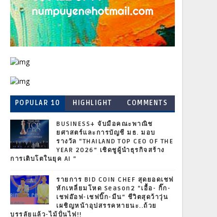
POPULAR 10
HIGHLIGHT
COMMENTS
BUSINESS+ จับมือคณะพาณิช
ยศาสตร์และการบัญชี มธ. มอบ
รางวัล “THAILAND TOP CEO OF THE
YEAR 2026” เชิดชูผู้นำธุรกิจสร้าง
การเติบโตในยุค AI ”
รายการ BID COIN CHEF สุดยอดเชฟ
หักเหลี่ยมโหด Season2 “เอื้อ- กิ๊ก-
เชฟอ๊อฟ-เชฟบิ๊ก-มีน” ชีวิตสุดว้าวุ่น
เผชิญหน้าอุปสรรคหายนะ..ถ้วย
บรรลัยแล้ว-ไม้ปั่นไฟ!!