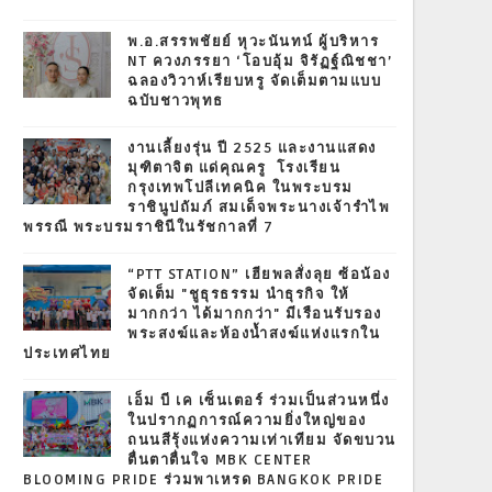
พ.อ.สรรพชัยย์ หุวะนันทน์ ผู้บริหาร
NT ควงภรรยา ‘โอบอุ้ม จิรัฏฐ์ณิชชา’
ฉลองวิวาห์เรียบหรู จัดเต็มตามแบบ
ฉบับชาวพุทธ
งานเลี้ยงรุ่น ปี 2525 และงานแสดง
มุฑิตาจิต แด่คุณครู โรงเรียน
กรุงเทพโปลีเทคนิค ในพระบรม
ราชินูปถัมภ์ สมเด็จพระนางเจ้ารำไพ
พรรณี พระบรมราชินีในรัชกาลที่ 7
“PTT STATION” เฮียพลสั่งลุย ซ้อน้อง
จัดเต็ม "ชูธุรธรรม นำธุรกิจ ให้
มากกว่า ได้มากกว่า" มีเรือนรับรอง
พระสงฆ์และห้องน้ำสงฆ์แห่งแรกใน
ประเทศไทย
เอ็ม บี เค เซ็นเตอร์ ร่วมเป็นส่วนหนึ่ง
ในปรากฏการณ์ความยิ่งใหญ่ของ
ถนนสีรุ้งแห่งความเท่าเทียม จัดขบวน
ตื่นตาตื่นใจ MBK CENTER
BLOOMING PRIDE ร่วมพาเหรด BANGKOK PRIDE