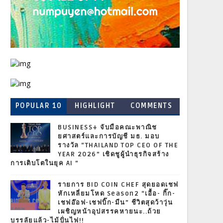
POPULAR 10
HIGHLIGHT
COMMENTS
BUSINESS+ จับมือคณะพาณิช
ยศาสตร์และการบัญชี มธ. มอบ
รางวัล “THAILAND TOP CEO OF THE
YEAR 2026” เชิดชูผู้นำธุรกิจสร้าง
การเติบโตในยุค AI ”
รายการ BID COIN CHEF สุดยอดเชฟ
หักเหลี่ยมโหด Season2 “เอื้อ- กิ๊ก-
เชฟอ๊อฟ-เชฟบิ๊ก-มีน” ชีวิตสุดว้าวุ่น
เผชิญหน้าอุปสรรคหายนะ..ถ้วย
บรรลัยแล้ว-ไม้ปั่นไฟ!!