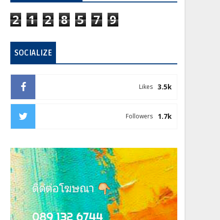
2
1
2
8
5
7
9
SOCIALIZE
3.5k
Likes
1.7k
Followers