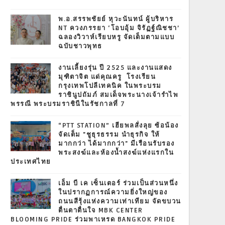
พ.อ.สรรพชัยย์ หุวะนันทน์ ผู้บริหาร
NT ควงภรรยา ‘โอบอุ้ม จิรัฏฐ์ณิชชา’
ฉลองวิวาห์เรียบหรู จัดเต็มตามแบบ
ฉบับชาวพุทธ
งานเลี้ยงรุ่น ปี 2525 และงานแสดง
มุฑิตาจิต แด่คุณครู โรงเรียน
กรุงเทพโปลีเทคนิค ในพระบรม
ราชินูปถัมภ์ สมเด็จพระนางเจ้ารำไพ
พรรณี พระบรมราชินีในรัชกาลที่ 7
“PTT STATION” เฮียพลสั่งลุย ซ้อน้อง
จัดเต็ม "ชูธุรธรรม นำธุรกิจ ให้
มากกว่า ได้มากกว่า" มีเรือนรับรอง
พระสงฆ์และห้องน้ำสงฆ์แห่งแรกใน
ประเทศไทย
เอ็ม บี เค เซ็นเตอร์ ร่วมเป็นส่วนหนึ่ง
ในปรากฏการณ์ความยิ่งใหญ่ของ
ถนนสีรุ้งแห่งความเท่าเทียม จัดขบวน
ตื่นตาตื่นใจ MBK CENTER
BLOOMING PRIDE ร่วมพาเหรด BANGKOK PRIDE