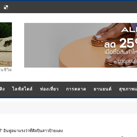
ในชีวิต
ทิง
ไลฟ์สไตล์
ท่องเที่ยว
การตลาด
ยานยนต์
สุขภาพ
บันเทิง
รี” อินฟูลมาแรงว่าที่ศิลปินสาวป้ายแดง