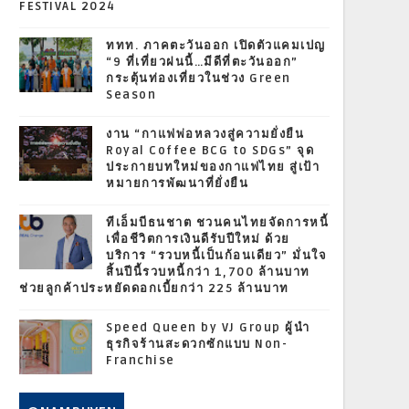
FESTIVAL 2024
ททท. ภาคตะวันออก เปิดตัวแคมเปญ
“9 ที่เที่ยวฝนนี้…มีดีที่ตะวันออก”
กระตุ้นท่องเที่ยวในช่วง Green
Season
งาน “กาแฟพ่อหลวงสู่ความยั่งยืน
Royal Coffee BCG to SDGs” จุด
ประกายบทใหม่ของกาแฟไทย สู่เป้า
หมายการพัฒนาที่ยั่งยืน
ทีเอ็มบีธนชาต ชวนคนไทยจัดการหนี้
เพื่อชีวิตการเงินดีรับปีใหม่ ด้วย
บริการ “รวบหนี้เป็นก้อนเดียว” มั่นใจ
สิ้นปีนี้รวบหนี้กว่า 1,700 ล้านบาท
ช่วยลูกค้าประหยัดดอกเบี้ยกว่า 225 ล้านบาท
Speed Queen by VJ Group ผู้นำ
ธุรกิจร้านสะดวกซักแบบ Non-
Franchise