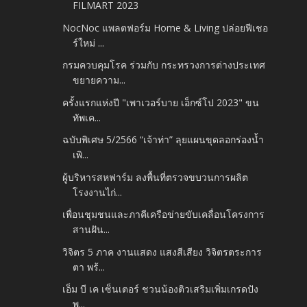
FILMART 2023
NocNoc แพลตฟอร์ม Home & Living ปล่อยฟีเชอ
ร์ใหม่ ...
กรมควบคุมโรค ร่วมกับ กระทรวงการต่างประเทศ
ขยายความ...
ครั้งแรกแห่งปี "เพาเวอร์บาย เอ็กซ์โป 2023" ขน
ทัพเค...
ฉบับพิเศษ 5/2566 “เจ้าท่า” ลุยแผนขุดลอกร่องน้ำ
เพิ...
ผู้บริหารสหฟาร์ม ลงพื้นที่ตรวจขบวนการผลิต
โรงงานไก่...
เพื่อนชุมชนและภาคีเครือข่ายขับเคลื่อนโครงการ
สานฝัน...
วิจิตร 5 ภาค งานแสดง แสงสีเสียง วิจิตรตระการ
ตา พร้...
เอ็ม บี เค เซ็นเตอร์ ชวนน้องติวเสริมเพิ่มเกรดปัง
พ...