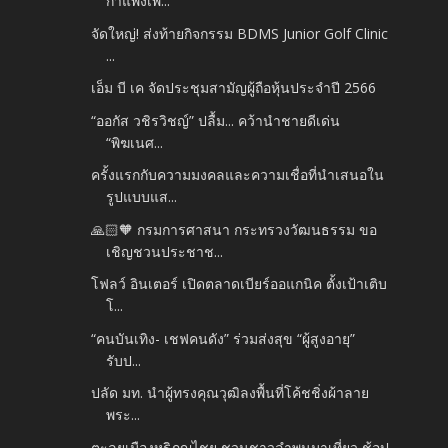
กำแพงเพ...
จัดใหญ่! ส่งท้ายกิจกรรม BDMS Junior Golf Clinic
...
เอ็ม บี เค จัดประชุมสามัญผู้ถือหุ้นประจำปี 2566
“ออกัส วชิรวิชญ์” ปลื้ม... คว้านำชายดีเด่น
“พิฆเนศ...
ครั้งแรกกับความมงคลและความเชื่อที่นำเสนอใน
รูปแบบแส...
🙏🏻🧡 กรมการศาสนา กระทรวงวัฒนธรรม ขอ
เชิญชวนประชาช...
โฟลว์ อินเตอร์ เปิดตลาดเบียร์ออแกนิค ตั้งเป้าเติบ
โ...
“คนบันเทิง- เชฟคนดัง” ร่วมส่งสุข “ผู้สูงอายุ”
รับป...
ปลัด มท. นำผู้ทรงคุณวุฒิลงพื้นที่โค้ชชิ่งผ้าลาย
พระ...
ตะลุยเมืองหริภุญไชย ชวนชาวลำพูนมาเที่ยว ช้อป