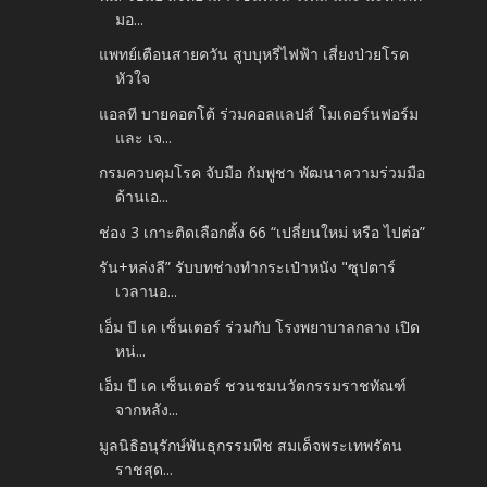
มอ...
แพทย์เตือนสายควัน สูบบุหรี่ไฟฟ้า เสี่ยงป่วยโรค
หัวใจ
แอลที บายคอตโต้ ร่วมคอลแลปส์ โมเดอร์นฟอร์ม
และ เจ...
กรมควบคุมโรค จับมือ กัมพูชา พัฒนาความร่วมมือ
ด้านเอ...
ช่อง 3 เกาะติดเลือกตั้ง 66 “เปลี่ยนใหม่ หรือ ไปต่อ”
รัน+หล่งลี” รับบทช่างทำกระเป๋าหนัง "ซุปตาร์​
เวลานอ...
เอ็ม บี เค เซ็นเตอร์ ร่วมกับ โรงพยาบาลกลาง เปิด
หน่...
เอ็ม บี เค เซ็นเตอร์ ชวนชมนวัตกรรมราชทัณฑ์
จากหลัง...
มูลนิธิอนุรักษ์พันธุกรรมพืช สมเด็จพระเทพรัตน
ราชสุด...