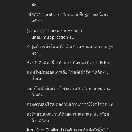
ต่อ...
“พีพีทีวี” ยิงสด! จาก เวียดนาม ศึกลูกยางสโมสร
หญิงช...
(x mark)(x mark)อย่าแชร์ ข่าว
ปลอม(multiplication s...
4 ศูนย์การค้าในเครือ เอ็ม บี เค ร่วมสาดความสุข
ควา...
ช้อปดี ดีลคุ้ม เรื่องบ้าน กับบัตรเครดิต ttb ที่ Ho...
หนุ่มไทยในออสเตรเลีย โพสต์เล่าติด ‘โควิด-19’
เป็นค...
เดอะไนน์ เซ็นเตอร์ พระราม 9 เปิดลานกิจกรรม
“มัดย้อ...
กรมควบคุมโรค ติดตามสถานการณ์โรคโควิด 19
ส่งท้ายวันสงกรานต์ด้วยความสนุกสนาน พร้อม
ด้วยพิกัดท...
Iron Chef Thailand เปิดศึกแมตซ์แห่งศักดิ์ศรี “เ...