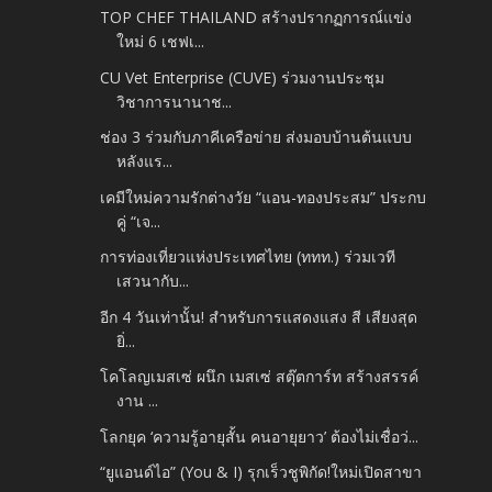
TOP CHEF THAILAND สร้างปรากฏการณ์แข่ง
ใหม่ 6 เชฟเ...
CU Vet Enterprise (CUVE) ร่วมงานประชุม
วิชาการนานาช...
ช่อง 3 ร่วมกับภาคีเครือข่าย ส่งมอบบ้านต้นแบบ
หลังแร...
เคมีใหม่ความรักต่างวัย “แอน-ทองประสม” ประกบ
คู่ “เจ...
การท่องเที่ยวแห่งประเทศไทย (ททท.) ร่วมเวที
เสวนากับ...
อีก 4 วันเท่านั้น! สำหรับการแสดงแสง สี เสียงสุด
ยิ่...
โคโลญเมสเซ่ ผนึก เมสเซ่ สตุ๊ตการ์ท สร้างสรรค์
งาน ...
โลกยุค ‘ความรู้อายุสั้น คนอายุยาว’ ต้องไม่เชื่อว่...
“ยูแอนด์ไอ” (You & I) รุกเร็วชูพิกัด!ใหม่เปิดสาขา