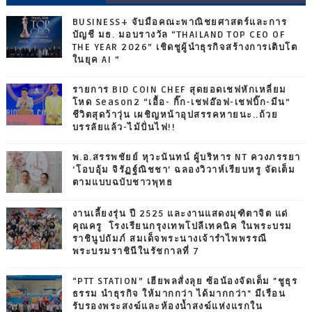
BUSINESS+ จับมือคณะพาณิชยศาสตร์และการ
บัญชี มธ. มอบรางวัล “THAILAND TOP CEO OF
THE YEAR 2026” เชิดชูผู้นำธุรกิจสร้างการเติบโต
ในยุค AI ”
รายการ BID COIN CHEF สุดยอดเชฟหักเหลี่ยม
โหด Season2 “เอื้อ- กิ๊ก-เชฟอ๊อฟ-เชฟบิ๊ก-มีน”
ชีวิตสุดว้าวุ่น เผชิญหน้าอุปสรรคหายนะ..ถ้วย
บรรลัยแล้ว-ไม้ปั่นไฟ!!
พ.อ.สรรพชัยย์ หุวะนันทน์ ผู้บริหาร NT ควงภรรยา
‘โอบอุ้ม จิรัฏฐ์ณิชชา’ ฉลองวิวาห์เรียบหรู จัดเต็ม
ตามแบบฉบับชาวพุทธ
งานเลี้ยงรุ่น ปี 2525 และงานแสดงมุฑิตาจิต แด่
คุณครู โรงเรียนกรุงเทพโปลีเทคนิค ในพระบรม
ราชินูปถัมภ์ สมเด็จพระนางเจ้ารำไพพรรณี
พระบรมราชินีในรัชกาลที่ 7
“PTT STATION” เฮียพลสั่งลุย ซ้อน้องจัดเต็ม "ชูธุร
ธรรม นำธุรกิจ ให้มากกว่า ได้มากกว่า" มีเรือน
รับรองพระสงฆ์และห้องน้ำสงฆ์แห่งแรกใน