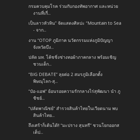
กรมควบคุมโรค ร่วมกับกองทัพอากาศ และหน่วย
งานที่เกี่...
เป็นลาวหัวหิน” จัดแสดงศิลปะ “Mountain to Sea
- จาก...
งาน “OTOP ภูมิภาค นวัตกรรมแห่งภูมิปัญญา
จังหวัดบึง...
ปลัด มท. โค้ชชิ่งช่างทอผ้าภาคกลาง พร้อมเชิญ
ชวนเด็ก...
“BIG DEBATE” ลุยต่อ 2 สมรภูมิเลือกตั้ง
พิษณุโลก-สุ...
“ป๋อ-แอฟ” ย้อนรอยความรักกลางไร่สุพัฒนา นำ ภู
ชิชย์...
“ปลัดพาณิชย์” สำรวจสินค้าไทยในเวียดนาม พบ
สินค้าไทย...
ถึงเศร้าก็เต้นได้!! “มะปราง สุนทรี” ชวนโยกออกส
เต็ป...