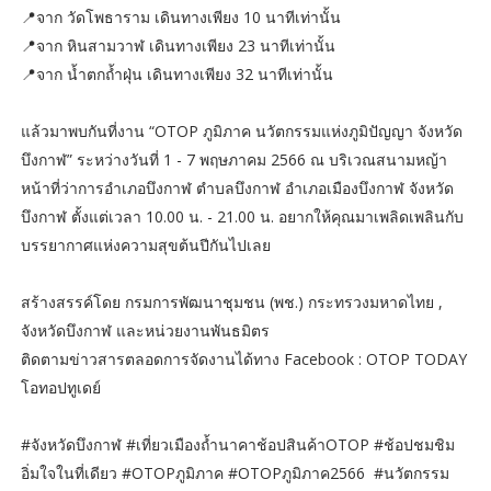
📍จาก วัดโพธาราม เดินทางเพียง 10 นาทีเท่านั้น
📍จาก หินสามวาฬ เดินทางเพียง 23 นาทีเท่านั้น
📍จาก น้ำตกถ้ำฝุ่น เดินทางเพียง 32 นาทีเท่านั้น
แล้วมาพบกันที่งาน “OTOP ภูมิภาค นวัตกรรมแห่งภูมิปัญญา จังหวัด
บึงกาฬ” ระหว่างวันที่ 1 - 7 พฤษภาคม 2566 ณ บริเวณสนามหญ้า
หน้าที่ว่าการอำเภอบึงกาฬ ตำบลบึงกาฬ อำเภอเมืองบึงกาฬ จังหวัด
บึงกาฬ ตั้งแต่เวลา 10.00 น. - 21.00 น. อยากให้คุณมาเพลิดเพลินกับ
บรรยากาศแห่งความสุขต้นปีกันไปเลย
สร้างสรรค์โดย กรมการพัฒนาชุมชน (พช.) กระทรวงมหาดไทย ,
จังหวัดบึงกาฬ และหน่วยงานพันธมิตร
ติดตามข่าวสารตลอดการจัดงานได้ทาง Facebook : OTOP TODAY
โอทอปทูเดย์
#จังหวัดบึงกาฬ #เที่ยวเมืองถ้ำนาคาช้อปสินค้าOTOP #ช้อปชมชิม
อิ่มใจในที่เดียว #OTOPภูมิภาค #OTOPภูมิภาค2566 #นวัตกรรม