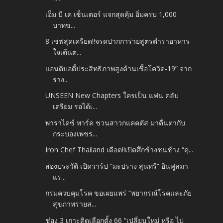
เอ็ม บี เค เซ็นเตอร์ แจกสุดคุ้ม อิ่มครบ 1,000
บาทข...
8 เชฟสุดเครียด!!จรดปากการ่ายสูตรตำราอาหาร
ใจเต้นต...
แอนติบอดี้ประสิทธิภาพสูงต้านเชื้อโควิด-19” จาก
ร่าง...
UNSEEN New Chapters ใครเป็น แฟน คลับ
เตรียม รอได้เ...
พาราไดซ์ พาร์ค ชวนสาวกแคคตัส มาตื่นตากับ
กระบองเพชร...
Iron Chef Thailand เดือด!!เปิดศึกช้างชนช้าง “คุ...
ส่องประวัติ เปิดวาร์ป “มะปราง สุนทรี” อินฟูลมา
แร...
กรมควบคุมโรค ขอเผยแพร่ “พยากรณ์โรคและภัย
สุขภาพรายส...
ช่อง 3 เกาะติดเลือกตั้ง 66 “เปลี่ยนใหม่ หรือ ไป