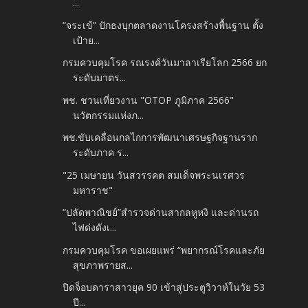
...
“จระเข้” ปักธงบุกตลาดงานโครงสร้างพื้นฐาน ตั้ง
เป้าย...
กรมควบคุมโรค รณรงค์วันมาลาเรียโลก 2566 ยก
ระดับมาตร...
พช. ชวนเที่ยวงาน "OTOP ภูมิภาค 2566"
นวัตกรรมแห่งภ...
พช.ขับเคลื่อนกลไกการพัฒนาเศรษฐกิจฐานราก
ระดับภาค ร...
"25 เมษายน วันสวรรคต สมเด็จพระนเรศวร
มหาราช"
“ปลัดพาณิชย์”สำรวจด่านสากลหูหงิ และด่านรถ
ไฟด่งดังเ...
กรมควบคุมโรค ขอเผยแพร่ “พยากรณ์โรคและภัย
สุขภาพรายส...
ปิดจ็อบดาราสาวยุค 90 เข้าสู่ประตูวิวาห์ในวัย 53
ปี...