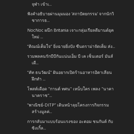
จุฬา เข้าเ...
ฟังคำอธิบายผ่านมุมมอง ‘สถาปัตยกรรม’ จากนักวิ
ชาการธ...
NocNoc ผนึก Britania เจาะกลุ่มเรียลดีมานด์ยุค
ใหม่ ...
“ติณณ์เต็มใจ” ยิ่งฉายยิ่งปัง ซีนดราม่าจัดเต็ม ส่ง...
รวมพลคนรักบีบีกันแน่นเอ็ม บี เค เซ็นเตอร์ มันส์
เดื...
“คัท ธนวัฒน์” ฝันอยากเปิดร้านอาหารอิตาเลียน
ฝึกทำ ...
โพสต์เดือด "กานต์ ทศน" เหน็บใคร เพลง "นาคา
นาคราช"...
“พาณิชย์-DITP” เดินหน้าลุยโครงการกิจกรรม
สร้างมูลค่...
การกลับมาแบบร้อนแรงของ อะตอม ชนกันต์ กับ
ซิงเกิ้ล...