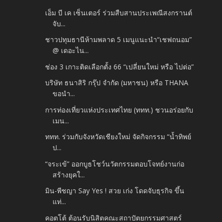
เอ็ม บี เค เซ็นเตอร์ ร่วมสืบสานประเพณีสงกรานต์
จับ...
ชาวปทุมธานีห้ามพลาด 5 เมนูแนะนำ“เชฟถนอม”
@ เดอะไน...
ช่อง 3 เกาะติดเลือกตั้ง 66 “เปลี่ยนใหม่ หรือ ไปต่อ”
บริษัท ธนาสิริ กรุ๊ป จำกัด (มหาชน) หรือ THANA
ขอนำ...
การท่องเที่ยวแห่งประเทศไทย (ททท.) ชวนอร่อยกับ
เมน...
ททท. ร่วมกับจังหวัดเชียงใหม่ จัดกิจกรรม “น้ำทิพย์
ป...
“จระเข้” ออกบูธโชว์นวัตกรรมตอบโจทย์งานก่อ
สร้างยุคใ...
มิน-พีชญา Say Yes ! สวย เก่ง โดดจับธุรกิจ ขึ้น
แท่...
คอตโต้ ต้อนรับนิสิตคณะสถาปัตยกรรมศาสตร์