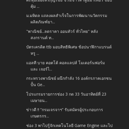
คุ้ม ...
ม.มหิดล แถลงผลสำเร็จในการพัฒนานวัตกรรม
ผลิตภัณฑ์ยา...
"พาณิชย์...ลดราคา ออนทัวร์ ทั่วไทย" หลัง
สงกรานต์ ท...
บัตรเครดิต ttb มอบสิทธิพิเศษ ช้อปนาฬิกาแบรนด์
หรู ...
แอลที บาย คอตโต้ คอลแลปส์ โมเดอร์นฟอร์ม
และ เจอร์ไ...
กระทรวงพาณิชย์ ผนึกกำลัง 16 องค์กรภาคเอกชน
ปั้น Ge...
โปรแกรมรายการช่อง 3 กด 33 วันอาทิตย์ที่ 23
เมษายน...
ข่าวดี !! “กรมเจรจาฯ” รับสมัครผู้ประกอบการ
เกษตรกร...
ช่อง 3 พาไปรู้จักเทคโนโลยี Game Engine และไป