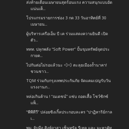
ส่งท้ายเดือนเมษายนสุดร้อนแรง ความสนุกแบบอัด
แน่นเต็...
โปรแกรมรายการช่อง 3 กด 33 วันอาทิตย์ที่ 30
เมษายน...
ผู้บริหารเครือเอ็ม บี เค ร่วมแสดงความยินดี เปิด
ตัว...
ททท. ปลุกพลัง “Soft Power” ปั้นขุมทรัพย์จุดประ
กายต...
ไปกันต่อไม่รอแล้วนะ 💨💨 ตะลุยเมืองถ้ำนาคา!
ชวนชาว...
TQM ร่วมกับกรุงเทพประกันภัย จัดแคมเปญรับวัน
แรงงานภ...
หล่อเกินต้าน ! “ณเดชน์” แซ่บ ถอดเสื้อ โชว์ซิกซ์
แพ็...
“พีพีทีวี” ปล่อยซิงเกิ้ลประกอบละคร “ปาฏิหาริย์กาล
เ...
พม. จับมือ สิงห์อาสา เซ็นทรัล รีเทล และ มะหาคัท