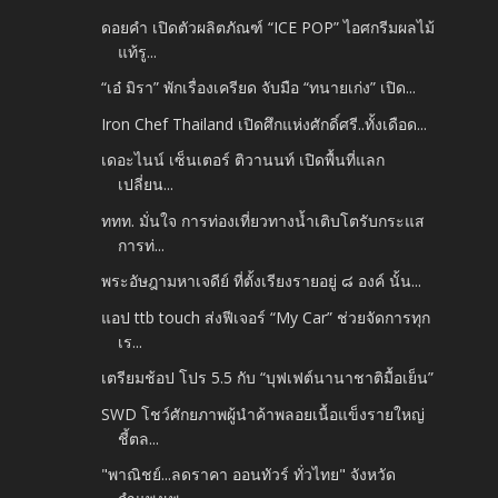
ดอยคำ เปิดตัวผลิตภัณฑ์ “ICE POP” ไอศกรีมผลไม้
แท้รู...
“เอ๋ มิรา” พักเรื่องเครียด จับมือ “ทนายเก่ง” เปิด...
Iron Chef Thailand เปิดศึกแห่งศักดิ์ศรี..ทั้งเดือด...
เดอะไนน์ เซ็นเตอร์ ติวานนท์ เปิดพื้นที่แลก
เปลี่ยน...
ททท. มั่นใจ การท่องเที่ยวทางน้ำเติบโตรับกระแส
การท่...
พระอัษฎามหาเจดีย์ ที่ตั้งเรียงรายอยู่ ๘ องค์ นั้น...
แอป ttb touch ส่งฟีเจอร์ “My Car” ช่วยจัดการทุก
เร...
เตรียมช้อป โปร 5.5 กับ “บุฟเฟต์นานาชาติมื้อเย็น”
SWD โชว์ศักยภาพผู้นำค้าพลอยเนื้อแข็งรายใหญ่
ชี้ตล...
"พาณิชย์...ลดราคา ออนทัวร์ ทั่วไทย" จังหวัด