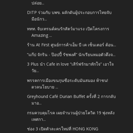
ปล่อย...
DITP ร่วมกับ บพข. ผลักดันผู้ประกอบการไทยจับ
มือนักว...
ททท. จับเทรนด์คนรักสัตว์มาแรง เปิดโครงการ
Amazing ...
ร้าน At First ศูนย์การค้าเอ็ม บี เค เซ็นเตอร์ ต้อน...
“แก๊ป จักริน - ป๊อปปี้ รัชพงศ์” นักเรียนหมอตัวตึงจ...
3 Plus นำ Cafe in love “เสิร์ฟรักมาทักใจ” เอาใจ
วัย...
พรรคการเมืองขนกุนซือระดับมันสมอง ท้าชน!
ดวลนโยบาย ...
Greyhound Café Durian Buffet ครั้งที่ 2 การกลับ
มาอ...
กรมควบคุมโรค เผยจำนวนผู้ป่วยโควิด 19 พุ่งหลัง
เทศกา...
ช่อง 3 เปิดตัวละครใหม่ที่ HONG KONG