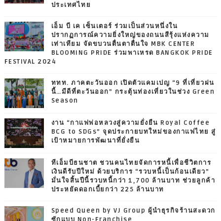
ประเทศไทย
เอ็ม บี เค เซ็นเตอร์ ร่วมเป็นส่วนหนึ่งใน
ปรากฏการณ์ความยิ่งใหญ่ของถนนสีรุ้งแห่งความ
เท่าเทียม จัดขบวนตื่นตาตื่นใจ MBK CENTER
BLOOMING PRIDE ร่วมพาเหรด BANGKOK PRIDE
FESTIVAL 2024
ททท. ภาคตะวันออก เปิดตัวแคมเปญ “9 ที่เที่ยวฝน
นี้…มีดีที่ตะวันออก” กระตุ้นท่องเที่ยวในช่วง Green
Season
งาน “กาแฟพ่อหลวงสู่ความยั่งยืน Royal Coffee
BCG to SDGs” จุดประกายบทใหม่ของกาแฟไทย สู่
เป้าหมายการพัฒนาที่ยั่งยืน
ทีเอ็มบีธนชาต ชวนคนไทยจัดการหนี้เพื่อชีวิตการ
เงินดีรับปีใหม่ ด้วยบริการ “รวบหนี้เป็นก้อนเดียว”
มั่นใจสิ้นปีนี้รวบหนี้กว่า 1,700 ล้านบาท ช่วยลูกค้า
ประหยัดดอกเบี้ยกว่า 225 ล้านบาท
Speed Queen by VJ Group ผู้นำธุรกิจร้านสะดวก
ซักแบบ Non-Franchise