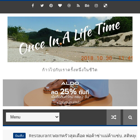
ก้าวไปกับเราครั้งหนึ่งในชีวิต
Restaurant War!!ครัวสุดเดือด พ่อค้าซ่าแม่ค้าแซ่บ..สติหลุด “เชฟ
นเทิง