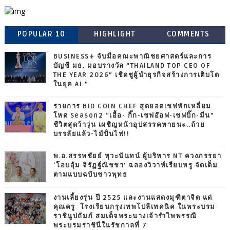
POPULAR 10
HIGHLIGHT
COMMENTS
BUSINESS+ จับมือคณะพาณิชยศาสตร์และการ
บัญชี มธ. มอบรางวัล “THAILAND TOP CEO OF
THE YEAR 2026” เชิดชูผู้นำธุรกิจสร้างการเติบโต
ในยุค AI ”
รายการ BID COIN CHEF สุดยอดเชฟหักเหลี่ยม
โหด Season2 “เอื้อ- กิ๊ก-เชฟอ๊อฟ-เชฟบิ๊ก-มีน”
ชีวิตสุดว้าวุ่น เผชิญหน้าอุปสรรคหายนะ..ถ้วย
บรรลัยแล้ว-ไม้ปั่นไฟ!!
พ.อ.สรรพชัยย์ หุวะนันทน์ ผู้บริหาร NT ควงภรรยา
‘โอบอุ้ม จิรัฏฐ์ณิชชา’ ฉลองวิวาห์เรียบหรู จัดเต็ม
ตามแบบฉบับชาวพุทธ
งานเลี้ยงรุ่น ปี 2525 และงานแสดงมุฑิตาจิต แด่
คุณครู โรงเรียนกรุงเทพโปลีเทคนิค ในพระบรม
ราชินูปถัมภ์ สมเด็จพระนางเจ้ารำไพพรรณี
พระบรมราชินีในรัชกาลที่ 7