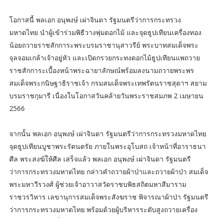
โอกาสนี้ พลเอก อนุพงษ์ เผ่าจินดา รัฐมนตรีว่าการกระทรวง
มหาดไทย นำผู้เข้าร่วมพิธีวางพุ่มดอกไม้ และจุดธูปเทียนเครื่องทอง
น้อยถวายราชสักการะพระบรมราชานุสาวรีย์ พระบาทสมเด็จพระ
จุลจอมเกล้าเจ้าอยู่หัว และเปิดกรวยกระทงดอกไม้ธูปเทียนแพถวาย
ราชสักการะเบื้องหน้าพระฉายาลักษณ์พร้อมลงนามถวายพระพร
สมเด็จพระกนิษฐาธิราชเจ้า กรมสมเด็จพระเทพรัตนราชสุดาฯ สยาม
บรมราชกุมารี เนื่องในโอกาสวันคล้ายวันพระราชสมภพ 2 เมษายน
2566
จากนั้น พลเอก อนุพงษ์ เผ่าจินดา รัฐมนตรีว่าการกระทรวงมหาดไทย
จุดธูปเทียนบูชาพระรัตนตรัย ภายในพระอุโบสถ เจ้าหน้าที่อาราธนา
ศีล พระสงฆ์ให้ศีล เสร็จแล้ว พลเอก อนุพงษ์ เผ่าจินดา รัฐมนตรี
ว่าการกระทรวงมหาดไทย กล่าวคำถวายผ้าป่าและถวายผ้าป่า สมเด็จ
พระมหาวีรวงศ์ ผู้ช่วยเจ้าอาวาสวัดราชบพิธสถิตมหาสีมาราม
ราชวรวิหาร เลขานุการสมเด็จพระสังฆราช พิจารณาผ้าป่า รัฐมนตรี
ว่าการกระทรวงมหาดไทย พร้อมด้วยผู้บริหารระดับสูงถวายเครื่อง