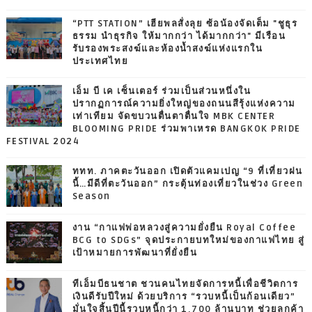
“PTT STATION” เฮียพลสั่งลุย ซ้อน้องจัดเต็ม "ชูธุร
ธรรม นำธุรกิจ ให้มากกว่า ได้มากกว่า" มีเรือน
รับรองพระสงฆ์และห้องน้ำสงฆ์แห่งแรกใน
ประเทศไทย
เอ็ม บี เค เซ็นเตอร์ ร่วมเป็นส่วนหนึ่งใน
ปรากฏการณ์ความยิ่งใหญ่ของถนนสีรุ้งแห่งความ
เท่าเทียม จัดขบวนตื่นตาตื่นใจ MBK CENTER
BLOOMING PRIDE ร่วมพาเหรด BANGKOK PRIDE
FESTIVAL 2024
ททท. ภาคตะวันออก เปิดตัวแคมเปญ “9 ที่เที่ยวฝน
นี้…มีดีที่ตะวันออก” กระตุ้นท่องเที่ยวในช่วง Green
Season
งาน “กาแฟพ่อหลวงสู่ความยั่งยืน Royal Coffee
BCG to SDGs” จุดประกายบทใหม่ของกาแฟไทย สู่
เป้าหมายการพัฒนาที่ยั่งยืน
ทีเอ็มบีธนชาต ชวนคนไทยจัดการหนี้เพื่อชีวิตการ
เงินดีรับปีใหม่ ด้วยบริการ “รวบหนี้เป็นก้อนเดียว”
มั่นใจสิ้นปีนี้รวบหนี้กว่า 1,700 ล้านบาท ช่วยลูกค้า