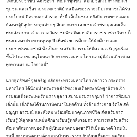
ให้กับประชาชน จึงมีชื่อว่า “พัฒนาชุมชน” สมกับชื่อกรมการพัฒนา
ชุมชน และเชื่อว่าประเทศชาติบ้านเมืองของเราจะมีประชาชนได้รับ
ประโยชน์ มีความสุขสำราญ ทั้งนี้ เด็กในชนบทยังมีความขาดแคลน
ต้องหาผู้มีอุปการะทุนต่าง ๆ อีกมากมาย เฉกเช่นเจ้าพระคุณสมเด็จ
พระสังฆราช เจ้าอาวาสวัดราชบพิธสถิตมหาสีมาราช ราชวรวิหาร ก็
ทรงเมตตาประทานทุนทุกปี เพื่อช่วยการศึกษาให้นักศึกษาและ
ประชาชนของชาติ ซึ่งเป็นการเสริมกิจกรรมให้มีความเจริญรุ่งเรือง
ขึ้นไป และขออนุโมทนากับกระทรวงมหาดไทย และผู้มีส่วนเกี่ยวข้อง
ทุกท่านมา ณ โอกาสนี้”
นายสุทธิพงษ์ จุลเจริญ ปลัดกระทรวงมหาดไทย กล่าวว่า กระทรวง
มหาดไทย ได้น้อมนำพระราชดำริของสมเด็จพระกนิษฐาธิราชเจ้า
กรมสมเด็จพระเทพรัตนราชสุดาฯ สยามบรมราชกุมารี ว่าการพัฒนา
เด็กนั้น เด็กต้องได้รับการพัฒนาในทุกด้าน ทั้งด้านร่างกาย จิตใจ สติ
ปัญญา อารมณ์ และสังคม พร้อมพัฒนาคุณภาพชีวิต ส่งเสริมการ
เรียนรู้ให้ลูกหลานหมั่นศึกษาเรียนรู้ทุกสิ่งรอบตัว สามารถเสริมสร้าง
พัฒนาศักยภาพของเด็ก ผู้เป็นอนาคตของชาติได้เป็นอย่างดี โดยใน
วันนี้ กองทุนพัฒนาเด็กชนบทในพระราชูปถัมภ์สมเด็จพระเทพรัตน