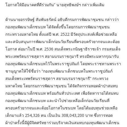
โอกาสให้มีอนาคตที่ดีร่วมกัน” นายสุทธิพงษ์ฯ กล่าวเพิ่มเติม
ด้านนายอรรษิษฐ์ สัมพันธรัตน์ อธิบดีกรมการพัฒนาชุมชน กล่าวว่า
กองทุนพัฒนาเด็กชนบท ได้จัดตั้งขึ้นโดยกรมการพัฒนาชุมชน
กระทรวงมหาดไทย ตั้งแต่ปี พ.ศ. 2522 มีวัตถุประสงค์เพื่อช่วยเหลือ
และสนับสนุนการพัฒนาเด็กก่อนวัยเรียนที่ครอบครัวยากจนและด้อย
โอกาส ต่อมาในปี พ.ศ. 2536 สมเด็จพระกนิษฐาธิราชเจ้า กรมสมเด็จ
พระเทพรัตนราชสุดาฯ สยามบรมราชกุมารี ทรงมีพระมหากรุณารับ
กองทุนพัฒนาเด็กชนบทไว้ในพระราชูปถัมภ์ โดยพระราชทานพระรา
ชานุญาตให้ใช้ชื่อว่า “กองทุนพัฒนาเด็กชนบทในพระราชูปถัมภ์
สมเด็จพระเทพรัตนราชสุดาฯ สยามบรมราชกุมารี” กระทรวง
มหาดไทย โดยกรมการพัฒนาชุมชน ได้จัดกิจกรรมทอดผ้าป่าสมทบ
กองทุนพัฒนาเด็กชนบท พร้อมกันทั่วประเทศ เพื่อจัดหารายได้สมทบ
กองทุนพัฒนาเด็กชนบท และนำไปช่วยเหลือเด็กก่อนวัยเรียนที่
ครอบครัวยากจนและด้อยโอกาสในชนบท โดยได้มอบทุนช่วยเหลือ
เด็กมาแล้ว 254,326 คน เป็นเงิน 308,043,200 บาท ซึ่งการทอด
ผ้าป่าครั้งนี้มีผู้มีจิตศรัทธาร่วมบริจาคเงินสมทบกองทุนพัฒนาเด็กชน