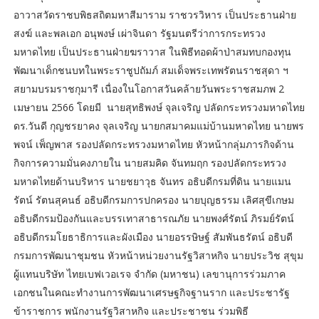
อาวาสวัดราชบพิธสถิตมหาสีมาราม ราชวรวิหาร เป็นประธานฝ่าย
สงฆ์ และพลเอก อนุพงษ์ เผ่าจินดา รัฐมนตรีว่าการกระทรวง
มหาดไทย เป็นประธานฝ่ายฆราวาส ในพิธีทอดผ้าป่าสมทบกองทุน
พัฒนาเด็กชนบทในพระราชูปถัมภ์ สมเด็จพระเทพรัตนราชสุดา ฯ
สยามบรมราชกุมารี เนื่องในโอกาสวันคล้ายวันพระราชสมภพ 2
เมษายน 2566 โดยมี นายสุทธิพงษ์ จุลเจริญ ปลัดกระทรวงมหาดไทย
ดร.วันดี กุญชรยาคง จุลเจริญ นายกสมาคมแม่บ้านมหาดไทย นายพร
พจน์ เพ็ญพาส รองปลัดกระทรวงมหาดไทย หัวหน้ากลุ่มภารกิจด้าน
กิจการความมั่นคงภายใน นายสมคิด จันทมฤก รองปลัดกระทรวง
มหาดไทยด้านบริหาร นายชยาวุธ จันทร อธิบดีกรมที่ดิน นายแมน
รัตน์ รัตนสุคนธ์ อธิบดีกรมการปกครอง นายบุญธรรม เลิศสุขีเกษม
อธิบดีกรมป้องกันและบรรเทาสาธารณภัย นายพงศ์รัตน์ ภิรมย์รัตน์
อธิบดีกรมโยธาธิการและผังเมือง นายอรรษิษฐ์ สัมพันธรัตน์ อธิบดี
กรมการพัฒนาชุมชน หัวหน้าหน่วยงานรัฐวิสาหกิจ นายประวิช สุขุม
ผู้แทนบริษัท ไทยเบฟเวอเรจ จำกัด (มหาชน) เลขานุการร่วมภาค
เอกชนในคณะทำงานการพัฒนาเศรษฐกิจฐานราก และประชารัฐ
ข้าราชการ พนักงานรัฐวิสาหกิจ และประชาชน ร่วมพิธี