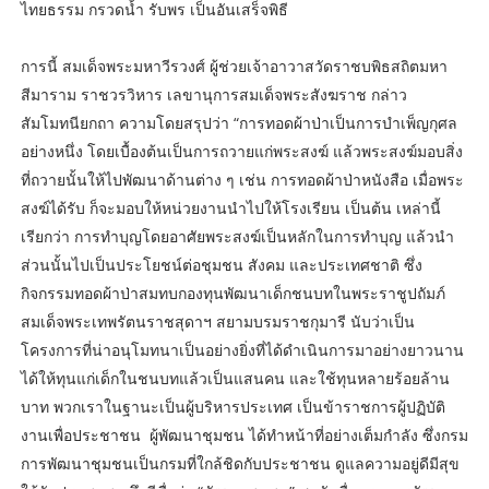
ไทยธรรม กรวดน้ำ รับพร เป็นอันเสร็จพิธี
การนี้ สมเด็จพระมหาวีรวงศ์ ผู้ช่วยเจ้าอาวาสวัดราชบพิธสถิตมหา
สีมาราม ราชวรวิหาร เลขานุการสมเด็จพระสังฆราช กล่าว
สัมโมทนียกถา ความโดยสรุปว่า “การทอดผ้าป่าเป็นการบำเพ็ญกุศล
อย่างหนึ่ง โดยเบื้องต้นเป็นการถวายแก่พระสงฆ์ แล้วพระสงฆ์มอบสิ่ง
ที่ถวายนั้นให้ไปพัฒนาด้านต่าง ๆ เช่น การทอดผ้าป่าหนังสือ เมื่อพระ
สงฆ์ได้รับ ก็จะมอบให้หน่วยงานนำไปให้โรงเรียน เป็นต้น เหล่านี้
เรียกว่า การทำบุญโดยอาศัยพระสงฆ์เป็นหลักในการทำบุญ แล้วนำ
ส่วนนั้นไปเป็นประโยชน์ต่อชุมชน สังคม และประเทศชาติ ซึ่ง
กิจกรรมทอดผ้าป่าสมทบกองทุนพัฒนาเด็กชนบทในพระราชูปถัมภ์
สมเด็จพระเทพรัตนราชสุดาฯ สยามบรมราชกุมารี นับว่าเป็น
โครงการที่น่าอนุโมทนาเป็นอย่างยิ่งที่ได้ดำเนินการมาอย่างยาวนาน
ได้ให้ทุนแก่เด็กในชนบทแล้วเป็นแสนคน และใช้ทุนหลายร้อยล้าน
บาท พวกเราในฐานะเป็นผู้บริหารประเทศ เป็นข้าราชการผู้ปฏิบัติ
งานเพื่อประชาชน ผู้พัฒนาชุมชน ได้ทำหน้าที่อย่างเต็มกำลัง ซึ่งกรม
การพัฒนาชุมชนเป็นกรมที่ใกล้ชิดกับประชาชน ดูแลความอยู่ดีมีสุข