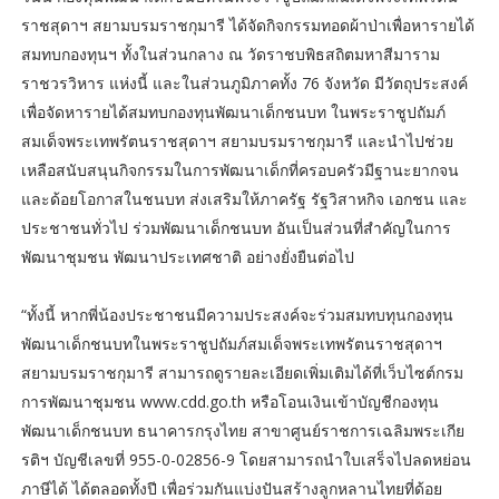
ราชสุดาฯ สยามบรมราชกุมารี ได้จัดกิจกรรมทอดผ้าป่าเพื่อหารายได้
สมทบกองทุนฯ ทั้งในส่วนกลาง ณ วัดราชบพิธสถิตมหาสีมาราม
ราชวรวิหาร แห่งนี้ และในส่วนภูมิภาคทั้ง 76 จังหวัด มีวัตถุประสงค์
เพื่อจัดหารายได้สมทบกองทุนพัฒนาเด็กชนบท ในพระราชูปถัมภ์
สมเด็จพระเทพรัตนราชสุดาฯ สยามบรมราชกุมารี และนำไปช่วย
เหลือสนับสนุนกิจกรรมในการพัฒนาเด็กที่ครอบครัวมีฐานะยากจน
และด้อยโอกาสในชนบท ส่งเสริมให้ภาครัฐ รัฐวิสาหกิจ เอกชน และ
ประชาชนทั่วไป ร่วมพัฒนาเด็กชนบท อันเป็นส่วนที่สำคัญในการ
พัฒนาชุมชน พัฒนาประเทศชาติ อย่างยั่งยืนต่อไป
“ทั้งนี้ หากพี่น้องประชาชนมีความประสงค์จะร่วมสมทบทุนกองทุน
พัฒนาเด็กชนบทในพระราชูปถัมภ์สมเด็จพระเทพรัตนราชสุดาฯ
สยามบรมราชกุมารี สามารถดูรายละเอียดเพิ่มเติมได้ที่เว็บไซต์กรม
การพัฒนาชุมชน www.cdd.go.th หรือโอนเงินเข้าบัญชีกองทุน
พัฒนาเด็กชนบท ธนาคารกรุงไทย สาขาศูนย์ราชการเฉลิมพระเกีย
รติฯ บัญชีเลขที่ 955-0-02856-9 โดยสามารถนำใบเสร็จไปลดหย่อน
ภาษีได้ ได้ตลอดทั้งปี เพื่อร่วมกันแบ่งปันสร้างลูกหลานไทยที่ด้อย